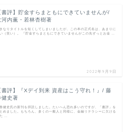
【書評】貯金すらまともにできていませんが/
大河内薫・若林杏樹著
きなりタイトルを短くしてしまいましたが、この本の正式名は、あまりに
い（笑い）。 『貯金すらまともにできていませんがこの先ずっとお金 …
2022年9月9日
【書評】『Xデイ到来 資産はこう守れ！』/ 藤
巻健史著
巻健史氏の新刊を拝読しました。たいへん恐れ多いのですが、「書評」を
とめました。もちろん、多くの一般人と同様に、金融リテラシーに欠ける
た …