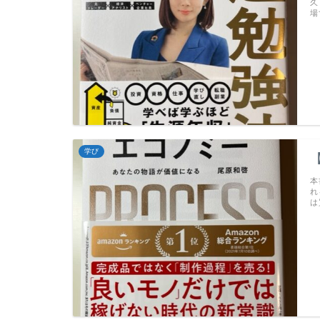
久
場
学び
本
れ
は