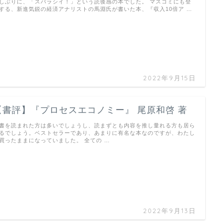
しぶりに、「スバラシイ！」という読後感の本でした。 マスコミにも登
する、新進気鋭の経済アナリストの馬淵氏が書いた本、『収入10倍ア …
2022年9月15日
【書評】『プロセスエコノミー』 尾原和啓 著
書を読まれた方は多いでしょうし、読まずとも内容を推し量れる方も居ら
るでしょう。ベストセラーであり、あまりに有名な本なのですが、わたし
買ったままになっていました。 全ての …
2022年9月13日