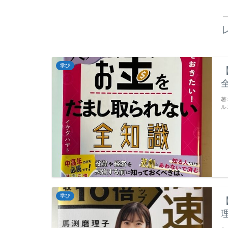
学び
著
ル
学び