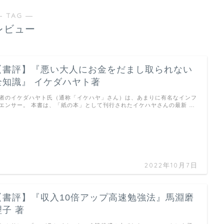
― TAG ―
レビュー
【書評】『悪い大人にお金をだまし取られない
全知識』 イケダハヤト著
者のイケダハヤト氏（通称「イケハヤ」さん）は、あまりに有名なインフ
エンサー。 本書は、「紙の本」として刊行されたイケハヤさんの最新 …
2022年10月7日
【書評】『収入10倍アップ高速勉強法』馬淵磨
理子 著