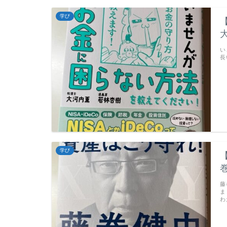
学び
い
長
学び
藤
ま
わ