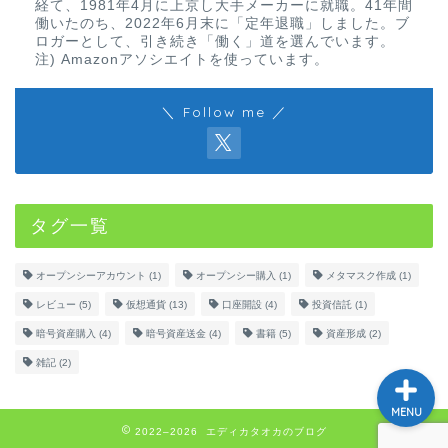
経て、1981年4月に上京し大手メーカーに就職。41年間
働いたのち、2022年6月末に「定年退職」しました。ブ
ロガーとして、引き続き「働く」道を選んでいます。
注) Amazonアソシエイトを使っています。
＼ Follow me ／
ホーム
仮想通貨
タグ一覧
学び
オープンシーアカウント
(1)
オープンシー購入
(1)
メタマスク作成
(1)
NFT
レビュー
(5)
仮想通貨
(13)
口座開設
(4)
投資信託
(1)
暗号資産購入
(4)
暗号資産送金
(4)
書籍
(5)
資産形成
(2)
雑記
(2)
MENU
2022–2026 エディカタオカのブログ