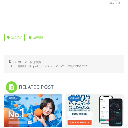
エディ君
仮想通貨
口座開設
HOME
仮想通貨
【簡単】bitFlyer(ビットフライヤー)で口座開設する方法
RELATED POST
仮想通貨
仮想通貨