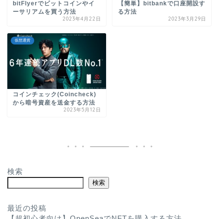
bitFlyerでビットコインやイ
【簡単】bitbankで口座開設す
ーサリアムを買う方法
る方法
2023年4月22日
2023年3月29日
仮想通貨
コインチェック(Coincheck)
から暗号資産を送金する方法
2023年5月12日
検索
検索
最近の投稿
【超初心者向け】OpenSeaでNFTを購入する方法