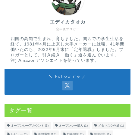
エディカタオカ
定年後ブロガー
四国の高知で生まれ、育ちました。関西での学生生活を
経て、1981年4月に上京し大手メーカーに就職。41年間
働いたのち、2022年6月末に「定年退職」しました。ブ
ロガーとして、引き続き「働く」道を選んでいます。
注) Amazonアソシエイトを使っています。
＼ Follow me ／
ホーム
仮想通貨
タグ一覧
学び
オープンシーアカウント
(1)
オープンシー購入
(1)
メタマスク作成
(1)
NFT
レビュー
(5)
仮想通貨
(13)
口座開設
(4)
投資信託
(1)